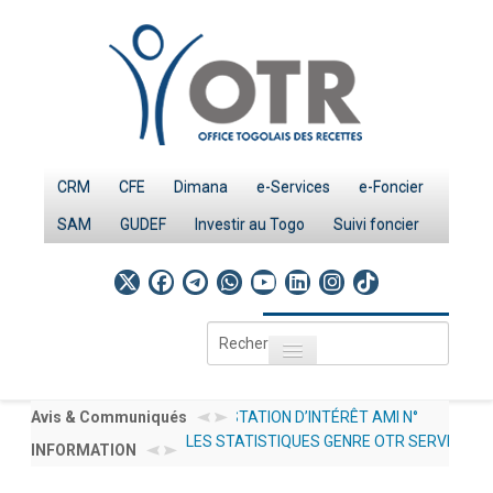
CRM
CFE
Dimana
e-Services
e-Foncier
SAM
GUDEF
Investir au Togo
Suivi foncier
Rechercher
Toggle navigation
Accueil
Page d'Accueil
AVIS À MANIFESTATION D’INTÉRÊT AMI N°
Avis & Communiqués
AVIS A
LES STATISTIQUES GENRE OTR SERVICES 20
001/2026/OTR/CG/PRMP/CGMaP POUR LE RECRUTEMENT
INFORMATION
012/202
IMPÔTS
INVESTIR AU TOGO : LES PROCEDURES
PUBLIEES SOUS : DOCUMENTATION → NOS 
D'UN EXPERT /CONSULTANT RESSOURCES HUMAINES EN
DÉCLAR
Le système fiscal