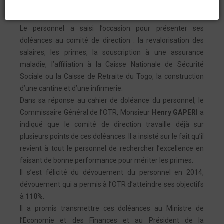
s’est réjoui dans une ambiance des grands jours dans le
jardin du Commissariat des Impôts.
Le personnel a saisi l’occasion pour présenter ses
doléances au comité de direction : la revalorisation des
salaires, les primes, la souscription à une assurance
maladie, l’affiliation à la Caisse Nationale de Sécurité
Sociale ou la Caisse de Retraite du Togo, la construction
d’une cantine et d’une infirmerie.
Dans sa réponse au cahier de doléance du personnel, le
Commissaire Général de l’OTR, Monsieur
Henry GAPERI
a
indiqué que le comité de direction travaille déjà sur
plusieurs points de ces doléances. Il a insisté sur le fait qu’il
revient à tout le personnel de rechercher l’excellence en
faisant de bonne performance pour mériter les primes.
Il s’est félicité du dévouement du personnel en 2014,
dévouement qui a permis à l’OTR d’atteindre ses objectifs
à
110%
.
Il a promis transmettre ces doléances au Ministre de
l’Economie et des Finances et au Président de la