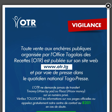
CRM
CFE
Dimana
e-Services
e-Foncier
SAM
GUDEF
Investir au Togo
Suivi foncier
Rechercher
Toggle navigation
Accueil
Page d'Accueil
CELEBRATION
DE
LA
FETE
DE
IMPÔTS
TRAVAIL
A
L’OTR
Le système fiscal