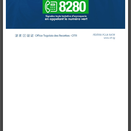
par OTR TG
le 02 mai 2015
DOUANES
Mis à jour : 19 juin 2015
Affichages : 5145
Douane Togolaise
CADASTRE &
Conserv. Foncière
ACTUALITES
Toute l'actualité!
DOCUMENTATION
Toute la Documentation
CONTACT
0 Comments
Contactez OTR
"Une première édition bien réussie"
L’Office Togolais des Recettes (OTR) a célébré sa
première fête du travail ce
vendredi 1er mai 2015
. Tout le
personnel de l’OTR réuni autour du comité de direction