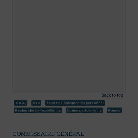
back to top
TOGO,
OTR
cahier de doléance du personnel
Recherche de l’excellence
bonne performance
Primes
COMMISSAIRE
GÉNÉRAL