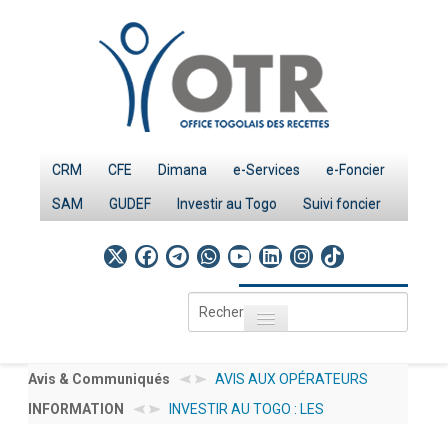
CRM
CFE
Dimana
e-Services
e-Foncier
SAM
GUDEF
Investir au Togo
Suivi foncier
Rechercher
Toggle navigation
Accueil
Page d'Accueil
Avis & Communiqués
AVIS AUX OPÉRATEURS
INFORMATION
INVESTIR AU TOGO : LES
ÉCONOMIQUES N°
IMPÔTS
PROCEDURES
012/2026/OTR/CG/CDDI
Le système fiscal