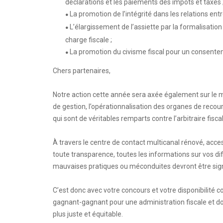
déclarations et les paiements des impôts et taxes 
La promotion de l’intégrité dans les relations entre
●
L’élargissement de l’assiette par la formalisation 
●
charge fiscale ;
La promotion du civisme fiscal pour un consentem
●
Chers partenaires,
Notre action cette année sera axée également sur le m
de gestion, l’opérationnalisation des organes de recour
qui sont de véritables remparts contre l’arbitraire fisc
À travers le centre de contact multicanal rénové, acce
toute transparence, toutes les informations sur vos di
mauvaises pratiques ou méconduites devront être si
C’est donc avec votre concours et votre disponibilité 
gagnant-gagnant pour une administration fiscale et do
plus juste et équitable.