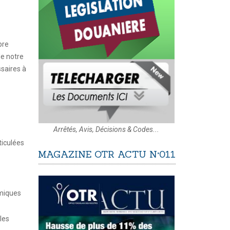
bre
de notre
ssaires à
Arrêtés, Avis, Décisions & Codes...
ticulées
MAGAZINE
OTR
ACTU
N°011
omiques
les