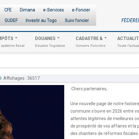
CFE
Dimana
e-Services
e-Foncier
GUDEF
Investir au Togo
Suivi foncier
MPÔTS
DOUANES
CADASTRE &
ACTUALI
 système fiscal
Douane Togolaise
Conserv. Foncière
Toute l'actual
Affichages : 36517
Chers partenaires,
Une nouvelle page de notre histoir
commune s’ouvre en 2026 entre v
attentes légitimes de meilleures co
de prospérité de vos affaires et la 
des chantiers de réformes fiscales 