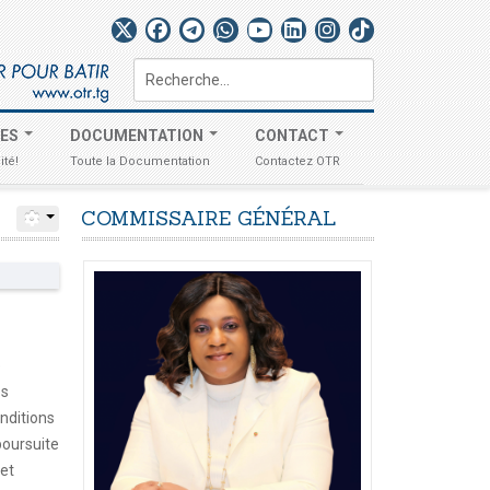
Rechercher
TES
DOCUMENTATION
CONTACT
ité!
Toute la Documentation
Contactez OTR
COMMISSAIRE
GÉNÉRAL
e
os
nditions
poursuite
et