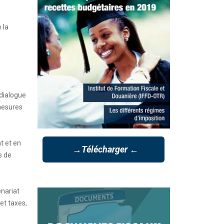
 la
 dialogue
 mesures
t et en
→Télécharger ←
s de
enariat
et taxes,