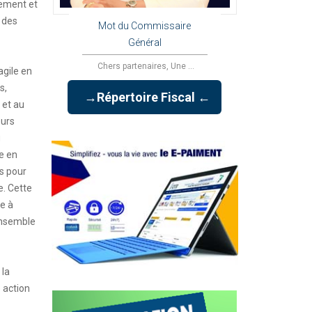
ement et
 des
Mot du Commissaire
Général
Chers partenaires, Une ...
gile en
s,
→Répertoire Fiscal ←
 et au
eurs
u
e en
s pour
e. Cette
e à
 ensemble
 la
e action