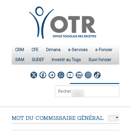
CRM
CFE
Dimana
e-Services
e-Foncier
SAM
GUDEF
Investir au Togo
Suivi foncier
Rechercher
Toggle navigation
Accueil
Page d'Accueil
MOT
DU
COMMISSAIRE
GÉNÉRAL
IMPÔTS
Le système fiscal