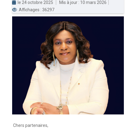
le 24 octobre 2025
Mis à jour : 10 mars 2026
Affichages : 36297
DOUANES
Douane Togolaise
CADASTRE &
Conserv. Foncière
ACTUALITES
Toute l'actualité!
DOCUMENTATION
Toute la Documentation
CONTACT
Contactez OTR
Chers partenaires,