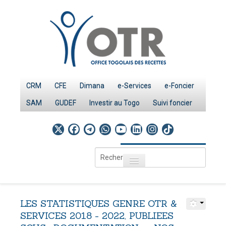
CRM
CFE
Dimana
e-Services
e-Foncier
SAM
GUDEF
Investir au Togo
Suivi foncier
Rechercher
Toggle navigation
Accueil
Page d'Accueil
LES
STATISTIQUES
GENRE
OTR
&
IMPÔTS
SERVICES
2018
-
2022,
PUBLIEES
Le système fiscal