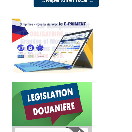
→Répertoire Fiscal ←