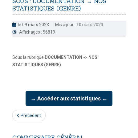
SOUS
:
DOCUMENTATION
→
NOS
STATISTIQUES
(GENRE)
DOUANES
Douane Togolaise
le 09 mars 2023
Mis à jour : 10 mars 2023
Affichages : 56819
CADASTRE &
Conserv. Foncière
ACTUALITES
Sous la rubrique
DOCUMENTATION -> NOS
Toute l'actualité!
STATISTIQUES (GENRE)
DOCUMENTATION
Toute la Documentation
→ Accéder aux statistiques ←
CONTACT
Contactez OTR
Précédent
COMMISSAIRE
GÉNÉRAL