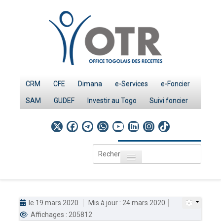
CRM
CFE
Dimana
e-Services
e-Foncier
SAM
GUDEF
Investir au Togo
Suivi foncier
Rechercher
Toggle navigation
Accueil
Page d'Accueil
le 19 mars 2020
Mis à jour : 24 mars 2020
IMPÔTS
Affichages : 205812
Le système fiscal