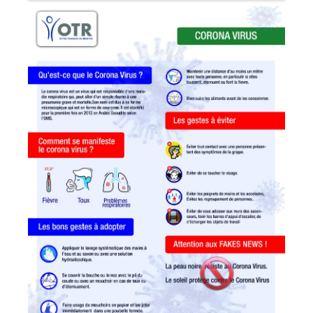
DOUANES
Douane Togolaise
CADASTRE &
Conserv. Foncière
ACTUALITES
Toute l'actualité!
DOCUMENTATION
Toute la Documentation
CONTACT
Contactez OTR