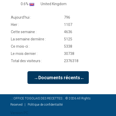
0.6%
United Kingdom
Aujourd'hui :
796
Hier :
1107
Cette semaine :
4636
La semaine dernière :
5125
Ce mois-ci :
5338
Le mois dernier :
30738
Total des visiteurs :
2376318
→Documents récents←
..::OFFICE TOGOLAIS DES RECETTES:..
©
2026
All Rights
Reserved
Politique de confidentialité
Version PC