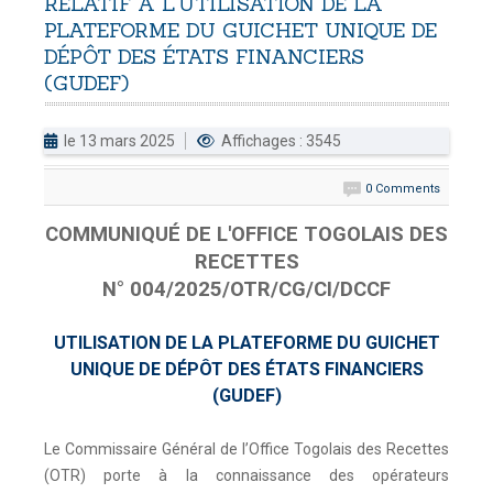
RELATIF
À
L'UTILISATION
DE
LA
PLATEFORME
DU
GUICHET
UNIQUE
DE
DOUANES
DÉPÔT
DES
ÉTATS
FINANCIERS
Douane Togolaise
(GUDEF)
CADASTRE &
le 13 mars 2025
Affichages : 3545
Conserv. Foncière
0 Comments
ACTUALITES
Toute l'actualité!
COMMUNIQUÉ DE L'OFFICE TOGOLAIS DES
RECETTES
DOCUMENTATION
N° 004/2025/OTR/CG/CI/DCCF
Toute la Documentation
UTILISATION DE LA PLATEFORME DU GUICHET
CONTACT
UNIQUE DE DÉPÔT DES ÉTATS FINANCIERS
Contactez OTR
(GUDEF)
Le Commissaire Général de l’Office Togolais des Recettes
(OTR) porte à la connaissance des opérateurs