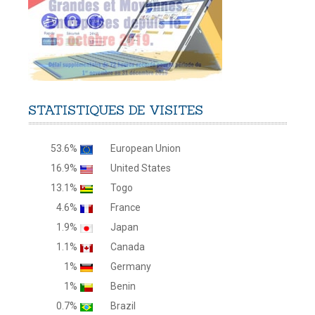
STATISTIQUES
DE
VISITES
53.6%
European Union
16.9%
United States
13.1%
Togo
4.6%
France
1.9%
Japan
1.1%
Canada
1%
Germany
1%
Benin
0.7%
Brazil