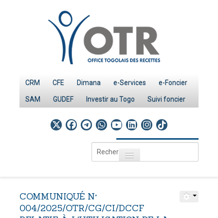
CRM
CFE
Dimana
e-Services
e-Foncier
SAM
GUDEF
Investir au Togo
Suivi foncier
Rechercher
Toggle navigation
Accueil
Page d'Accueil
COMMUNIQUÉ
N°
IMPÔTS
004/2025/OTR/CG/CI/DCCF
Le système fiscal