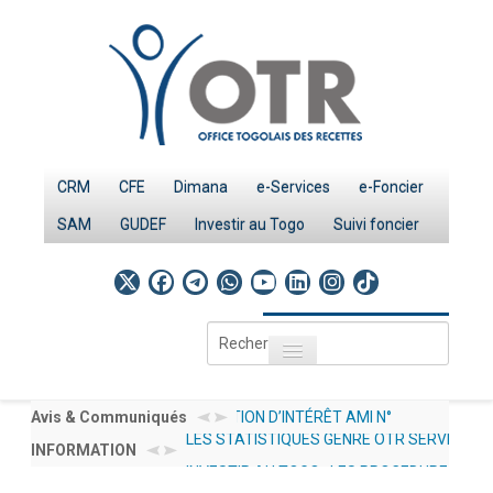
CRM
CFE
Dimana
e-Services
e-Foncier
SAM
GUDEF
Investir au Togo
Suivi foncier
Rechercher
Toggle navigation
Accueil
Page d'Accueil
AVIS À MANIFESTATION D’INTÉRÊT AMI N°
Avis & Communiqués
AVIS AUX 
LES STATISTIQUES GENRE OTR SERVICES 20
001/2026/OTR/CG/PRMP/CGMaP POUR LE RECRUTEMENT
INFORMATION
012/2026/O
INVESTIR AU TOGO : LES PROCEDURES
PUBLIEES SOUS : DOCUMENTATION → NOS 
IMPÔTS
D'UN EXPERT /CONSULTANT RESSOURCES HUMAINES EN
DÉCLARATI
Le système fiscal