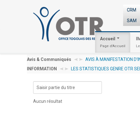
CRM
SAM
Accueil
I
Page d'Accueil
Le
ION D’INTÉRÊT AMI N° 001/2026/OTR/CG/PRMP/CGMaP POUR LE RE
Avis & Communiqués
LES STATISTIQUES GENRE OTR SE
INFORMATION
i, 14 juillet 2026 10:30
INVESTIR AU TOGO : LES PROCED
Saisir
partie
du
Aucun résultat
titre