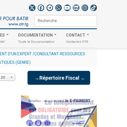
Rechercher
TES
DOCUMENTATION
CONTACT
ité!
Toute la Documentation
Contactez OTR
UE DE LA
AVIS AUX OPÉRATEURS ÉCONOMIQUES N° 012/202
STIQUES (GENRE)
Affichage
→Répertoire Fiscal ←
20
#