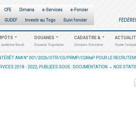
CFE
Dimana
e-Services
e-Foncier
GUDEF
Investir au Togo
Suivi foncier
MPÔTS
DOUANES
CADASTRE &
ACTUALI
 système fiscal
Douane Togolaise
Conserv. Foncière
Toute l'actual
CRUTEMENT D'UN EXPERT /CONSULTANT RESSOURCES HUMAINES EN V
RVICES 2018 - 2022, PUBLIEES SOUS : DOCUMENTATION → NOS STATI
URES