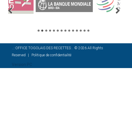
..::OFFICE TOGOLAIS DES RECETTES:..
©
2026
All Rights
Reserved
Politique de confidentialité
Version PC