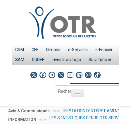
CRM
CFE
Dimana
e-Services
e-Foncier
SAM
GUDEF
Investir au Togo
Suivi foncier
Rechercher
Toggle navigation
Accueil
Page d'Accueil
Avis & Communiqués
AVIS À MANIFESTATION D’INTÉRÊT AMI N°
AVIS
LES STATISTIQUES GENRE OTR SERVICES 20
INFORMATION
001/2026/OTR/CG/PRMP/CGMaP POUR LE RECRUTEMENT
012/
IMPÔTS
INVESTIR AU TOGO : LES PROCEDURES
PUBLIEES SOUS : DOCUMENTATION → NOS 
D'UN EXPERT /CONSULTANT RESSOURCES HUMAINES EN
DÉCL
Le système fiscal