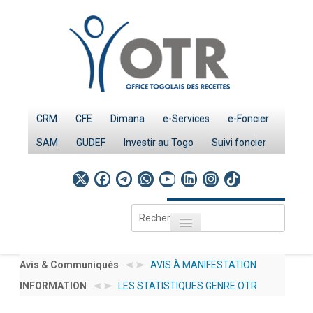
CRM
CFE
Dimana
e-Services
e-Foncier
SAM
GUDEF
Investir au Togo
Suivi foncier
Rechercher
Toggle navigation
Accueil
Page d'Accueil
Avis & Communiqués
AVIS À MANIFESTATION D’INTÉRÊT AMI N°
LES STATISTIQUES GENRE OTR SERVICES 20
INFORMATION
001/2026/OTR/CG/PRMP/CGMaP POUR LE REC
IMPÔTS
INVESTIR AU TOGO : LES PROCEDURES
PUBLIEES SOUS : DOCUMENTATION → NOS 
D'UN EXPERT /CONSULTANT RESSOURCES HUMAI
Le système fiscal