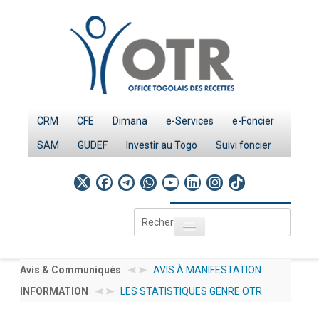
CRM
CFE
Dimana
e-Services
e-Foncier
SAM
GUDEF
Investir au Togo
Suivi foncier
Rechercher
Toggle navigation
Accueil
Page d'Accueil
Avis & Communiqués
AVIS À MANIFESTATION D’INTÉRÊT AMI N°
LES STATISTIQUES GENRE OTR SERVICES 20
INFORMATION
001/2026/OTR/CG/PRMP/CGMaP POUR LE RE
IMPÔTS
INVESTIR AU TOGO : LES PROCEDURES
PUBLIEES SOUS : DOCUMENTATION → NOS 
D'UN EXPERT /CONSULTANT RESSOURCES HUMA
Le système fiscal