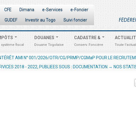
CFE
Dimana
e-Services
e-Foncier
GUDEF
Investir au Togo
Suivi foncier
MPÔTS
DOUANES
CADASTRE &
ACTUALI
 système fiscal
Douane Togolaise
Conserv. Foncière
Toute l'actual
’INTÉRÊT AMI N° 001/2026/OTR/CG/PRMP/CGMaP POUR LE RECRUTE
RVICES 2018 - 2022, PUBLIEES SOUS : DOCUMENTATION → NOS STATI
DYNAMISATION
-
mardi, 14 juillet 2026 10:30