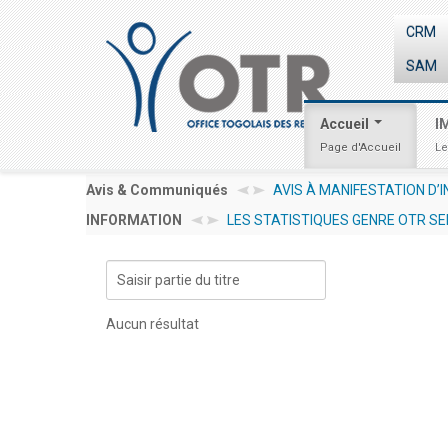
CRM
SAM
Accueil
I
Page d'Accueil
Le
Avis & Communiqués
AVIS À MANIFESTATION D
INFORMATION
LES STATISTIQUES GENRE OTR SE
HUMAINES EN VUE DE LA 
Saisir
partie
du
Aucun résultat
titre