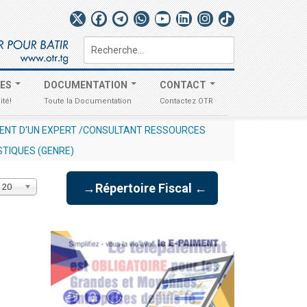
Rechercher
TES
DOCUMENTATION
CONTACT
ité!
Toute la Documentation
Contactez OTR
MENT D'UN EXPERT /CONSULTANT RESSOURCES
STIQUES (GENRE)
Affichage
→Répertoire Fiscal ←
20
#