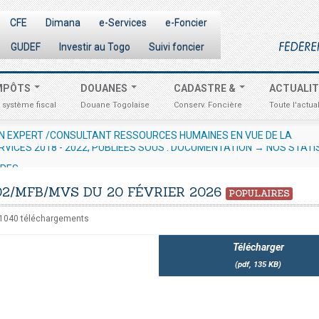
CFE
Dimana
e-Services
e-Foncier
GUDEF
Investir au Togo
Suivi foncier
MPÔTS
DOUANES
CADASTRE &
ACTUALI
 système fiscal
Douane Togolaise
Conserv. Foncière
Toute l'actual
 AUX OPÉRATEURS ÉCONOMIQUES N° 012/2026/OTR/CG/CDDI RELATIF
RVICES 2018 - 2022, PUBLIEES SOUS : DOCUMENTATION → NOS STATI
URES
2/MFB/MVS DU 20 FÉVRIER 2026
POPULAIRES
1040 téléchargements
Télécharger
(
pdf,
135 KB
)