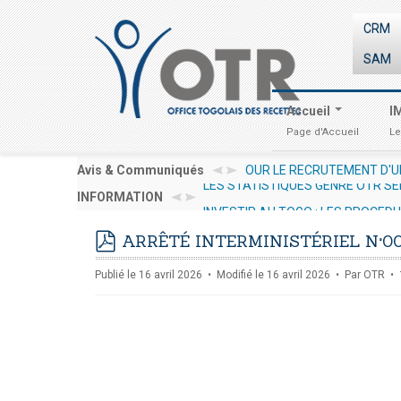
CRM
SAM
Accueil
I
Page d'Accueil
Le
 /CONSULTANT RESSOURCES HUMAINES EN VUE DE LA
Avis & Communiqués
AVIS
LES STATISTIQUES GENRE OTR SE
INFORMATION
INVESTIR AU TOGO : LES PROCED
ARRÊTÉ INTERMINISTÉRIEL N°00
pdf
Publié le 16 avril 2026
Modifié le 16 avril 2026
Par
OTR