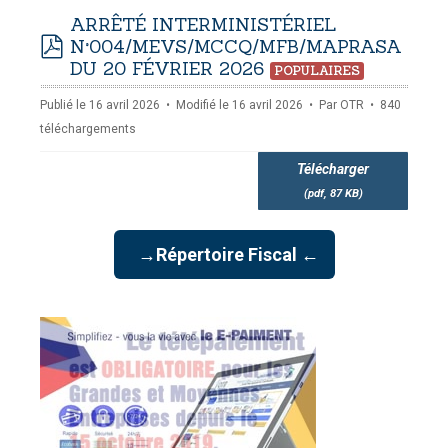
NAMISATION
ARRÊTÉ INTERMINISTÉRIEL
-
mardi, 14 juillet 2026 10:30
juillet 2026 17:30
N°004/MEVS/MCCQ/MFB/MAPRASA
DOUANES
pdf
DU 20 FÉVRIER 2026
Douane Togolaise
POPULAIRES
Publié le 16 avril 2026
Modifié le 16 avril 2026
Par
OTR
840
CADASTRE &
téléchargements
Conserv. Foncière
Télécharger
ACTUALITES
(
pdf,
87 KB
)
Toute l'actualité!
DOCUMENTATION
→Répertoire Fiscal ←
Toute la Documentation
CONTACT
Contactez OTR