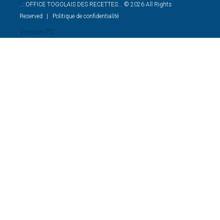
..::OFFICE TOGOLAIS DES RECETTES:..
©
2026
All Rights
Reserved
Politique de confidentialité
Version PC