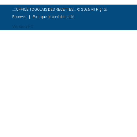
..::OFFICE TOGOLAIS DES RECETTES:..
©
2026
All Rights
Reserved
Politique de confidentialité
Version PC