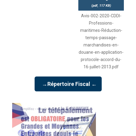
(
pdf,
117 KB
)
Avis-002-2020-CDDI-
Professions-
maritimes-Réduction-
temps-passage-
marchandises-en-
douane-en-application-
protocole-accord-du-
16-juillet-2013.pdf
→Répertoire Fiscal ←