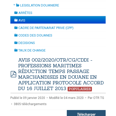
▼
LEGISLATION DOUANIERE
TION
-
mardi, 14 juillet 2026 10:30
juillet 2026 17:30
folder
DOUANES
ARRÊTES
folder
Douane Togolaise
AVIS
folder
CADRE DE PARTENARIAT PRIVE (CPP)
CADASTRE &
folder
CODES DES DOUANES
Conserv. Foncière
folder
DECISIONS
folder
ACTUALITES
TAUX DE CHANGE
Toute l'actualité!
folder
AVIS 002/2020/OTR/CG/CDDI -
PROFESSIONS MARITIMES
DOCUMENTATION
RÉDUCTION TEMPS PASSAGE
Toute la Documentation
MARCHANDISES EN DOUANE EN
pdf
APPLICATION PROTOCOLE ACCORD
CONTACT
DU 16 JUILLET 2013
POPULAIRES
Contactez OTR
Publié le 09 janvier 2020
Modifié le 04 mars 2020
Par
OTR TG
3805 téléchargements
Télécharger