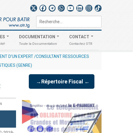
Rechercher
TES
DOCUMENTATION
CONTACT
ité!
Toute la Documentation
Contactez OTR
S ÉCONOMIQUES N° 012/2026/OTR/CG/CDDI RELATIF À L'EXCLUSIVI
STIQUES (GENRE)
→Répertoire Fiscal ←
E
ts
G-2019-