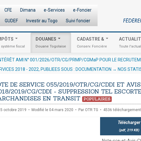
CFE
Dimana
e-Services
e-Foncier
GUDEF
Investir au Togo
Suivi foncier
MPÔTS
DOUANES
CADASTRE &
ACTUALI
 système fiscal
Douane Togolaise
Conserv. Foncière
Toute l'actual
RESSOURCES HUMAINES EN VUE DE LA
AVIS AUX OPÉRATEUR
RVICES 2018 - 2022, PUBLIEES SOUS : DOCUMENTATION → NOS STATI
URES
TE DE SERVICE 055/2019/OTR/CG/CDDI ET AVIS
018/2019/CG/CDDI - SUPPRESSION TEL ESCORT
RCHANDISES EN TRANSIT
POPULAIRES
 25 octobre 2019
Modifié le 04 mars 2020
Par
OTR TG
4536 téléchargemen
Télécharger
(
pdf,
219 KB
)
Note-sce-et-Avis-C