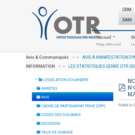
CRM
SAM
Accueil
I
Page d'Accueil
Le
CG/PRMP/CGMaP POUR LE RECRUTEMENT D'UN EXPERT /CONSULTANT 
Avis & Communiqués
LES STATISTIQUES GENRE OTR SE
INFORMATION
INVESTIR AU TOGO : LES PROCED
▼
LEGISLATION DOUANIERE
NO
folder
N°
ARRÊTES
folder
pdf
MA
AVIS
folder
Publié le
CADRE DE PARTENARIAT PRIVE (CPP)
folder
CODES DES DOUANES
folder
DECISIONS
folder
TAUX DE CHANGE