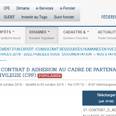
CFE
Dimana
e-Services
e-Foncier
GUDEF
Investir au Togo
Suivi foncier
MPÔTS
DOUANES
CADASTRE &
ACTUALI
 système fiscal
Douane Togolaise
Conserv. Foncière
Toute l'actual
AVIS AUX OPÉRATEURS ÉCONOMIQUES N° 012/2026/OTR/CG/CDD
RVICES 2018 - 2022, PUBLIEES SOUS : DOCUMENTATION → NOS STATI
URES
 CONTRAT D ADHESION AU CADRE DE PARTENA
IVILEGIE (CPP)
POPULAIRES
 18 octobre 2018
Modifié le 05 octobre 2019
Par
OTR TG
8187 téléchargem
Télécharger
(
pdf,
99 KB
)
01-CONTRAT_D_AD