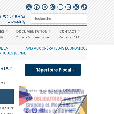
Rechercher
TES
DOCUMENTATION
CONTACT
ité!
Toute la Documentation
Contactez OTR
I RELATIF À L'EXCLUSIVITÉ DES DÉCLARATIONS À UN UNIQUE CHA
STIQUES (GENRE)
RIAT
→Répertoire Fiscal ←
ents
HESION