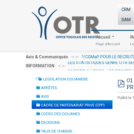
CRM
SAM
Accueil
I
Page d'Accueil
Le
'UN EXPERT /CONSULTANT RESSOURCES HUMAINES EN VUE DE LA
Avis & Communiqués
LES STATISTIQUES GENRE OTR SE
INFORMATION
INVESTIR AU TOGO : LES PROCED
▼
LEGISLATION DOUANIERE
01
folder
PR
ARRÊTES
pdf
folder
AVIS
Publié le
folder
CADRE DE PARTENARIAT PRIVE (CPP)
folder
CODES DES DOUANES
folder
DECISIONS
folder
TAUX DE CHANGE