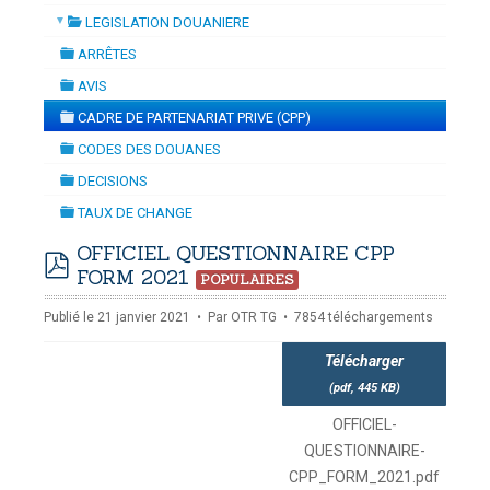
(GENRE)
▼
LEGISLATION DOUANIERE
E LA DYNAMISATION
-
mardi, 14 juillet 2026 10:30
juillet 2026 17:30
folder
DOUANES
ARRÊTES
folder
Douane Togolaise
AVIS
folder
CADRE DE PARTENARIAT PRIVE (CPP)
CADASTRE &
folder
CODES DES DOUANES
Conserv. Foncière
folder
DECISIONS
folder
ACTUALITES
TAUX DE CHANGE
Toute l'actualité!
folder
OFFICIEL QUESTIONNAIRE CPP
FORM 2021
DOCUMENTATION
POPULAIRES
pdf
Toute la Documentation
Publié le 21 janvier 2021
Par
OTR TG
7854 téléchargements
CONTACT
Télécharger
Contactez OTR
(
pdf,
445 KB
)
OFFICIEL-
QUESTIONNAIRE-
CPP_FORM_2021.pdf