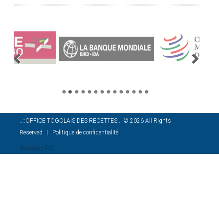
..::OFFICE TOGOLAIS DES RECETTES:..
©
2026
All Rights
Reserved
Politique de confidentialité
Version PC