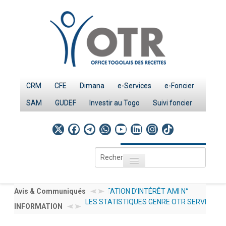
CRM
CFE
Dimana
e-Services
e-Foncier
SAM
GUDEF
Investir au Togo
Suivi foncier
Rechercher
Toggle navigation
Accueil
Page d'Accueil
À MANIFESTATION D’INTÉRÊT AMI N°
Avis & Communiqués
AVIS AUX OPÉR
LES STATISTIQUES GENRE OTR SERVICES 20
026/OTR/CG/PRMP/CGMaP POUR LE RECRUTEMENT
INFORMATION
012/2026/OTR/CG
INVESTIR AU TOGO : LES PROCEDURES
PUBLIEES SOUS : DOCUMENTATION → NOS 
IMPÔTS
EXPERT /CONSULTANT RESSOURCES HUMAINES EN
DÉCLARATIONS 
Le système fiscal