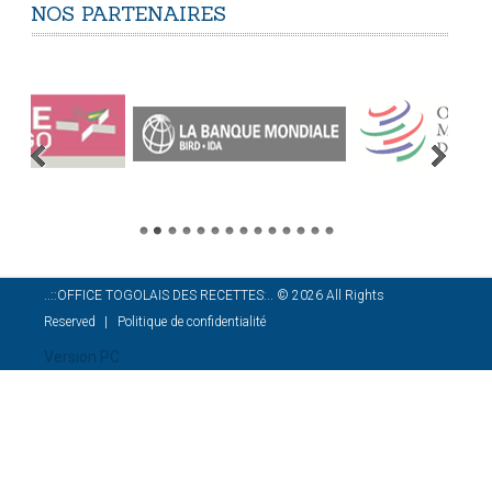
NOS
PARTENAIRES
..::OFFICE TOGOLAIS DES RECETTES:..
©
2026
All Rights
Reserved
Politique de confidentialité
Version PC