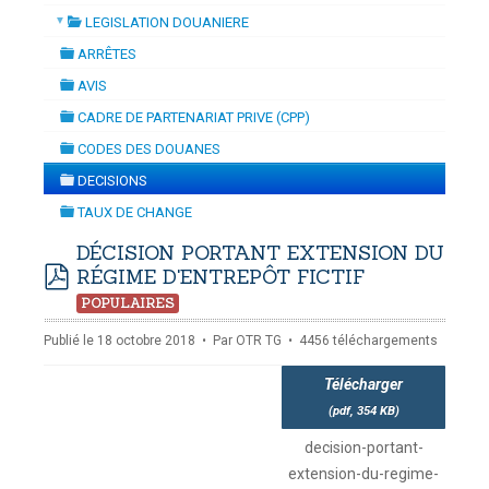
▼
LEGISLATION DOUANIERE
A DYNAMISATION
-
mardi, 14 juillet 2026 10:30
vendredi, 07 août 2026 16:0
folder
DOUANES
ARRÊTES
folder
Douane Togolaise
AVIS
folder
CADRE DE PARTENARIAT PRIVE (CPP)
CADASTRE &
folder
CODES DES DOUANES
Conserv. Foncière
folder
DECISIONS
folder
ACTUALITES
TAUX DE CHANGE
Toute l'actualité!
folder
DÉCISION PORTANT EXTENSION DU
RÉGIME D'ENTREPÔT FICTIF
DOCUMENTATION
pdf
Toute la Documentation
POPULAIRES
Publié le 18 octobre 2018
Par
OTR TG
4456 téléchargements
CONTACT
Contactez OTR
Télécharger
(
pdf,
354 KB
)
decision-portant-
extension-du-regime-