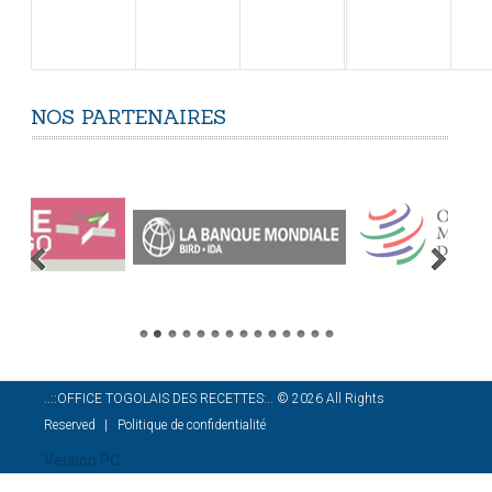
NOS
PARTENAIRES
..::OFFICE TOGOLAIS DES RECETTES:..
©
2026
All Rights
Reserved
Politique de confidentialité
Version PC