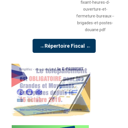
fixant-heures-d-
ouverture-et-
fermeture-bureaux--
brigades-et-postes-
douane.pdf
→Répertoire Fiscal ←