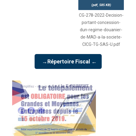
(
pdf,
585 KB
)
CG-278-2022-Decision-
portant-concession-
dun-regime-douanier-
de-MAD-a-la-societe-
CICG-TG-SAS-U.pdf
→Répertoire Fiscal ←