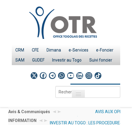
CRM
CFE
Dimana
e-Services
e-Foncier
SAM
GUDEF
Investir au Togo
Suivi foncier
Rechercher
Toggle navigation
Accueil
Page d'Accueil
 D’INTÉRÊT AMI N°
Avis & Communiqués
AVIS AUX OPÉRATEURS ÉCONOMI
LES STATISTIQUES GENRE OTR SERVICES 20
RMP/CGMaP POUR LE RECRUTEMENT
INFORMATION
012/2026/OTR/CG/CDDI RELATIF 
INVESTIR AU TOGO : LES PROCEDURES
PUBLIEES SOUS : DOCUMENTATION → NOS 
IMPÔTS
LTANT RESSOURCES HUMAINES EN
DÉCLARATIONS À UN UNIQUE C
(GENRE)
Le système fiscal