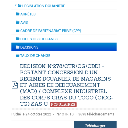
▼
LEGISLATION DOUANIERE
TION
-
mardi, 14 juillet 2026 10:30
juillet 2026 17:30
folder
DOUANES
ARRÊTES
folder
Douane Togolaise
AVIS
folder
CADRE DE PARTENARIAT PRIVE (CPP)
CADASTRE &
folder
CODES DES DOUANES
Conserv. Foncière
folder
DECISIONS
folder
ACTUALITES
TAUX DE CHANGE
Toute l'actualité!
folder
DECISION N°278/OTR/CG/CDDI -
PORTANT CONCESSION D'UN
DOCUMENTATION
REGIME DOUANIER DE MAGASINS
Toute la Documentation
ET AIRES DE DEDOUANEMENT
pdf
(MAD) / COMPLEXE INDUSTRIEL
CONTACT
DES CORPS GRAS DU TOGO (CICG-
Contactez OTR
TG) SAS U
POPULAIRES
Publié le 24 octobre 2022
Par
OTR TG
3698 téléchargements
Télécharger