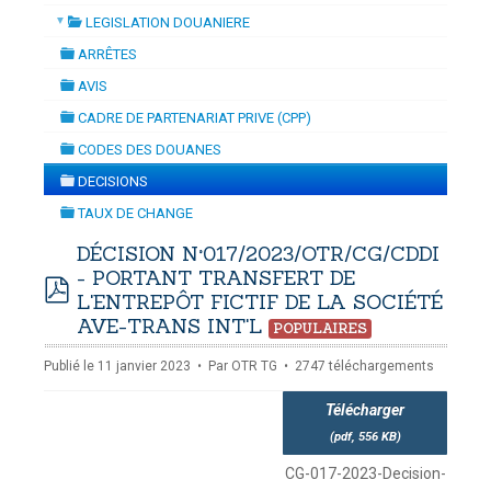
▼
LEGISLATION DOUANIERE
NAMISATION
-
mardi, 14 juillet 2026 10:30
juillet 2026 17:30
folder
DOUANES
ARRÊTES
folder
Douane Togolaise
AVIS
folder
CADRE DE PARTENARIAT PRIVE (CPP)
CADASTRE &
folder
CODES DES DOUANES
Conserv. Foncière
folder
DECISIONS
folder
ACTUALITES
TAUX DE CHANGE
Toute l'actualité!
folder
DÉCISION N°017/2023/OTR/CG/CDDI
- PORTANT TRANSFERT DE
DOCUMENTATION
L'ENTREPÔT FICTIF DE LA SOCIÉTÉ
Toute la Documentation
pdf
AVE-TRANS INT'L
POPULAIRES
CONTACT
Publié le 11 janvier 2023
Par
OTR TG
2747 téléchargements
Contactez OTR
Télécharger
(
pdf,
556 KB
)
CG-017-2023-Decision-