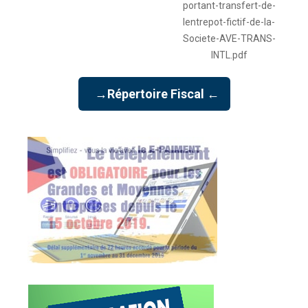
portant-transfert-de-
lentrepot-fictif-de-la-
Societe-AVE-TRANS-
INTL.pdf
→Répertoire Fiscal ←