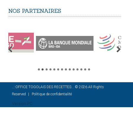
NOS
PARTENAIRES
..::OFFICE TOGOLAIS DES RECETTES:..
©
2026
All Rights
Reserved
Politique de confidentialité
Version PC