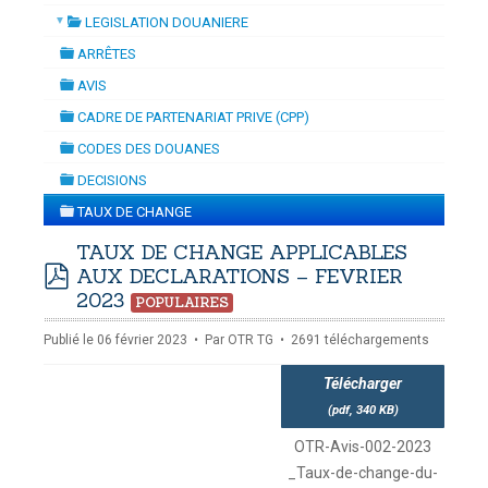
▼
LEGISLATION DOUANIERE
NAMISATION
-
mardi, 14 juillet 2026 10:30
juillet 2026 17:30
folder
DOUANES
ARRÊTES
folder
Douane Togolaise
AVIS
folder
CADRE DE PARTENARIAT PRIVE (CPP)
CADASTRE &
folder
CODES DES DOUANES
Conserv. Foncière
folder
DECISIONS
folder
ACTUALITES
TAUX DE CHANGE
Toute l'actualité!
folder
TAUX DE CHANGE APPLICABLES
AUX DECLARATIONS – FEVRIER
DOCUMENTATION
pdf
2023
Toute la Documentation
POPULAIRES
Publié le 06 février 2023
Par
OTR TG
2691 téléchargements
CONTACT
Contactez OTR
Télécharger
(
pdf,
340 KB
)
OTR-Avis-002-2023
_Taux-de-change-du-