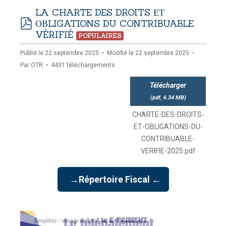
NAMISATION
LA CHARTE DES DROITS ЕТ
-
mardi, 14 juillet 2026 10:30
juillet 2026 17:30
ОВLIGATIONS DU CONTRIBUABLE
DOUANES
pdf
VÉRIFIÉ
Douane Togolaise
POPULAIRES
Publié le 22 septembre 2025
Modifié le 22 septembre 2025
CADASTRE &
Par
OTR
4431 téléchargements
Conserv. Foncière
Télécharger
ACTUALITES
(
pdf,
6.34 MB
)
Toute l'actualité!
CHARTE-DES-DROITS-
DOCUMENTATION
ЕТ-ОВLIGATIONS-DU-
Toute la Documentation
CONTRIBUABLE-
VERIFIE-2025.pdf
CONTACT
Contactez OTR
→Répertoire Fiscal ←