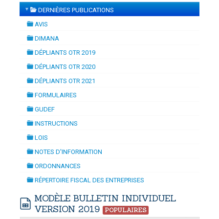
▼
DERNIÈRES PUBLICATIONS
MISATION
-
mardi, 14 juillet 2026 10:30
juillet 2026 17:30
folder
DOUANES
AVIS
folder
Douane Togolaise
DIMANA
folder
DÉPLIANTS OTR 2019
CADASTRE &
folder
DÉPLIANTS OTR 2020
Conserv. Foncière
folder
DÉPLIANTS OTR 2021
folder
ACTUALITES
FORMULAIRES
Toute l'actualité!
folder
GUDEF
folder
DOCUMENTATION
INSTRUCTIONS
folder
Toute la Documentation
LOIS
folder
NOTES D'INFORMATION
CONTACT
folder
ORDONNANCES
Contactez OTR
folder
RÉPERTOIRE FISCAL DES ENTREPRISES
folder
MODÈLE BULLETIN INDIVIDUEL
VERSION 2019
POPULAIRES
spreadsheet