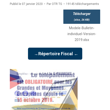
Publié le 07 janvier 2020
Par
OTR TG
19145 téléchargements
Télécharger
(
xlsx,
26 KB
)
Modele-Bulletin-
individuel-Version-
2019.xlsx
→Répertoire Fiscal ←