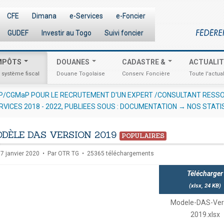
CFE
Dimana
e-Services
e-Foncier
GUDEF
Investir au Togo
Suivi foncier
MPÔTS
DOUANES
CADASTRE &
ACTUALI
 système fiscal
Douane Togolaise
Conserv. Foncière
Toute l'actual
AVIS AUX OPÉRATEURS ÉCONOMIQUES N° 012/2026/OTR/CG
RVICES 2018 - 2022, PUBLIEES SOUS : DOCUMENTATION → NOS STATI
URES
DÈLE DAS VERSION 2019
POPULAIRES
adsheet
07 janvier 2020
Par
OTR TG
25365 téléchargements
Télécharger
(
xlsx,
24 KB
)
Modele-DAS-Ver
2019.xlsx