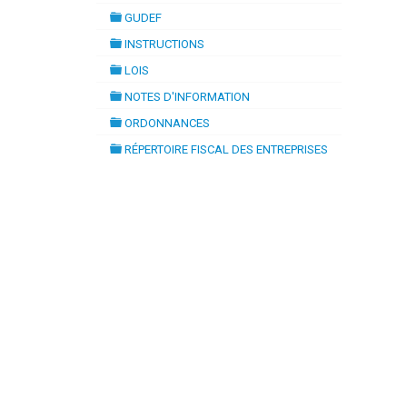
folder
GUDEF
folder
INSTRUCTIONS
folder
LOIS
folder
NOTES D'INFORMATION
folder
ORDONNANCES
folder
RÉPERTOIRE FISCAL DES ENTREPRISES
folder