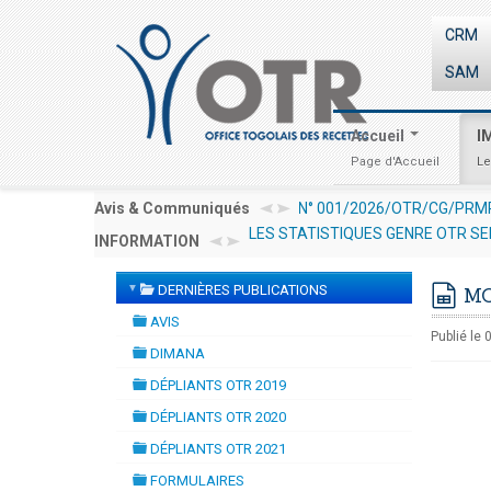
CRM
SAM
Accueil
I
Page d'Accueil
Le
T D'UN EXPERT /CONSULTANT RESSOURCES HUMAINES EN VUE DE LA
Avis & Communiqués
LES STATISTIQUES GENRE OTR SE
INFORMATION
INVESTIR AU TOGO : LES PROCED
▼
DERNIÈRES PUBLICATIONS
MO
folder
spre
AVIS
folder
Publié le 
DIMANA
folder
DÉPLIANTS OTR 2019
folder
DÉPLIANTS OTR 2020
folder
DÉPLIANTS OTR 2021
folder
FORMULAIRES