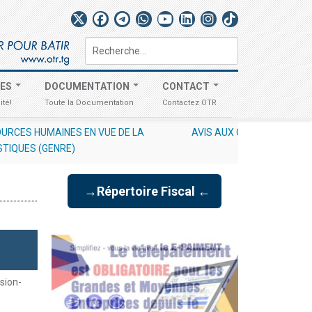
Rechercher
TES
DOCUMENTATION
CONTACT
ité!
Toute la Documentation
Contactez OTR
/CDDI RELATIF À L'EXCLUSIVITÉ DES DÉCLARATIONS À UN UNIQUE 
STIQUES (GENRE)
→Répertoire Fiscal ←
sion-