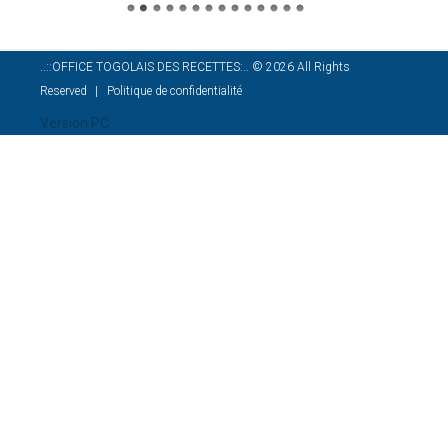
..::OFFICE TOGOLAIS DES RECETTES:..
©
2026
All Rights
Reserved
Politique de confidentialité
Version PC