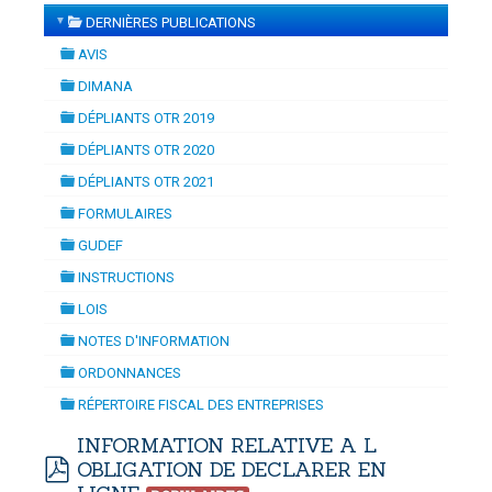
▼
DERNIÈRES PUBLICATIONS
SATION
-
mardi, 14 juillet 2026 10:30
juillet 2026 17:30
folder
DOUANES
AVIS
folder
Douane Togolaise
DIMANA
folder
DÉPLIANTS OTR 2019
CADASTRE &
folder
DÉPLIANTS OTR 2020
Conserv. Foncière
folder
DÉPLIANTS OTR 2021
folder
ACTUALITES
FORMULAIRES
Toute l'actualité!
folder
GUDEF
folder
DOCUMENTATION
INSTRUCTIONS
folder
Toute la Documentation
LOIS
folder
NOTES D'INFORMATION
CONTACT
folder
ORDONNANCES
Contactez OTR
folder
RÉPERTOIRE FISCAL DES ENTREPRISES
folder
INFORMATION RELATIVE A L
OBLIGATION DE DECLARER EN