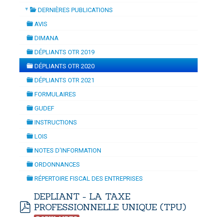
▼
DERNIÈRES PUBLICATIONS
ION
-
mardi, 14 juillet 2026 10:30
juillet 2026 17:30
folder
DOUANES
AVIS
folder
Douane Togolaise
DIMANA
folder
DÉPLIANTS OTR 2019
CADASTRE &
folder
DÉPLIANTS OTR 2020
Conserv. Foncière
folder
DÉPLIANTS OTR 2021
folder
ACTUALITES
FORMULAIRES
Toute l'actualité!
folder
GUDEF
folder
DOCUMENTATION
INSTRUCTIONS
folder
Toute la Documentation
LOIS
folder
NOTES D'INFORMATION
CONTACT
folder
ORDONNANCES
Contactez OTR
folder
RÉPERTOIRE FISCAL DES ENTREPRISES
folder
DEPLIANT - LA TAXE
PROFESSIONNELLE UNIQUE (TPU)