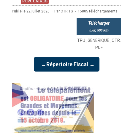
pdf
POPULAIRES
Publié le 22 juillet 2020
Par
OTR TG
15805 téléchargements
Télécharger
(
pdf,
508 KB
)
TPU_GENERIQUE_OTR.
PDF
→Répertoire Fiscal ←