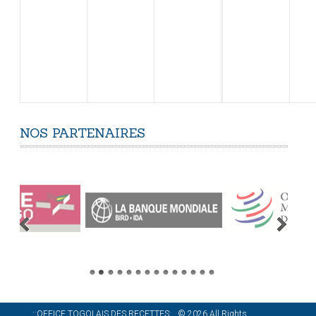
NOS
PARTENAIRES
..::OFFICE TOGOLAIS DES RECETTES:..
©
2026
All Rights