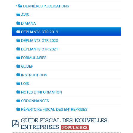
▼
DERNIÈRES PUBLICATIONS
ISATION
-
mardi, 14 juillet 2026 10:30
juillet 2026 17:30
folder
DOUANES
AVIS
folder
Douane Togolaise
DIMANA
folder
DÉPLIANTS OTR 2019
CADASTRE &
folder
DÉPLIANTS OTR 2020
Conserv. Foncière
folder
DÉPLIANTS OTR 2021
folder
ACTUALITES
FORMULAIRES
Toute l'actualité!
folder
GUDEF
folder
DOCUMENTATION
INSTRUCTIONS
folder
Toute la Documentation
LOIS
folder
NOTES D'INFORMATION
CONTACT
folder
ORDONNANCES
Contactez OTR
folder
RÉPERTOIRE FISCAL DES ENTREPRISES
folder
GUIDE FISCAL DES NOUVELLES
ENTREPRISES
POPULAIRES
pdf