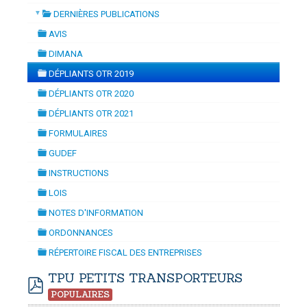
▼
DERNIÈRES PUBLICATIONS
DYNAMISATION
-
mardi, 14 juillet 2026 10:30
juillet 2026 17:30
folder
DOUANES
AVIS
folder
Douane Togolaise
DIMANA
folder
DÉPLIANTS OTR 2019
CADASTRE &
folder
DÉPLIANTS OTR 2020
Conserv. Foncière
folder
DÉPLIANTS OTR 2021
folder
ACTUALITES
FORMULAIRES
Toute l'actualité!
folder
GUDEF
folder
DOCUMENTATION
INSTRUCTIONS
folder
Toute la Documentation
LOIS
folder
NOTES D'INFORMATION
CONTACT
folder
ORDONNANCES
Contactez OTR
folder
RÉPERTOIRE FISCAL DES ENTREPRISES
folder
TPU PETITS TRANSPORTEURS
POPULAIRES
pdf