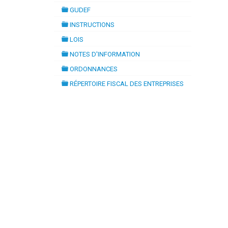
folder
GUDEF
folder
INSTRUCTIONS
folder
LOIS
folder
NOTES D'INFORMATION
folder
ORDONNANCES
folder
RÉPERTOIRE FISCAL DES ENTREPRISES
folder