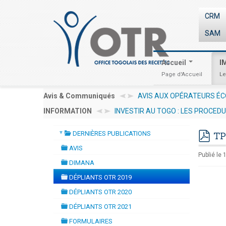
CRM
SAM
Accueil
I
Page d'Accueil
Le
Avis & Communiqués
AVIS AUX OPÉRATEURS ÉC
INFORMATION
INVESTIR AU TOGO : LES PROCED
29 juillet 2026 17:30
▼
DERNIÈRES PUBLICATIONS
TP
folder
pdf
AVIS
folder
Publié le 
DIMANA
folder
DÉPLIANTS OTR 2019
folder
DÉPLIANTS OTR 2020
folder
DÉPLIANTS OTR 2021
folder
FORMULAIRES