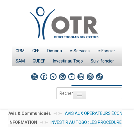
CRM
CFE
Dimana
e-Services
e-Foncier
SAM
GUDEF
Investir au Togo
Suivi foncier
Rechercher
Toggle navigation
Accueil
Page d'Accueil
Avis & Communiqués
AVIS AUX OPÉRATEURS
INFORMATION
INVESTIR AU TOGO : LES
ÉCONOMIQUES N°
IMPÔTS
PROCEDURES
012/2026/OTR/CG/CDDI
Le système fiscal