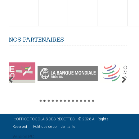
NOS
PARTENAIRES
..::OFFICE TOGOLAIS DES RECETTES:..
©
2026
All Rights
Reserved
Politique de confidentialité
Version PC