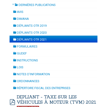
▼
DERNIÈRES PUBLICATIONS
RELATIF À L'EXCLUSIVITÉ DES
folder
DOUANES
AVIS
DÉCLARATIONS À UN UNIQUE
folder
Douane Togolaise
DIMANA
CHARGEMENT
-
mercredi, 29
folder
DÉPLIANTS OTR 2019
CADASTRE &
juillet 2026 17:30
folder
DÉPLIANTS OTR 2020
Conserv. Foncière
folder
DÉPLIANTS OTR 2021
folder
ACTUALITES
FORMULAIRES
Toute l'actualité!
folder
GUDEF
folder
DOCUMENTATION
INSTRUCTIONS
folder
Toute la Documentation
LOIS
folder
NOTES D'INFORMATION
CONTACT
folder
ORDONNANCES
Contactez OTR
folder
RÉPERTOIRE FISCAL DES ENTREPRISES
folder
DEPLIANT - TAXE SUR LES
VÉHICULES À MOTEUR (TVM) 2021