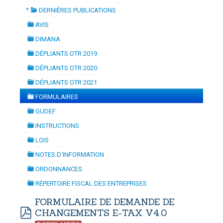
▼
DERNIÈRES PUBLICATIONS
YNAMISATION
-
mardi, 14 juillet 2026 10:30
juillet 2026 17:30
folder
DOUANES
AVIS
folder
Douane Togolaise
DIMANA
folder
DÉPLIANTS OTR 2019
CADASTRE &
folder
DÉPLIANTS OTR 2020
Conserv. Foncière
folder
DÉPLIANTS OTR 2021
folder
ACTUALITES
FORMULAIRES
Toute l'actualité!
folder
GUDEF
folder
DOCUMENTATION
INSTRUCTIONS
folder
Toute la Documentation
LOIS
folder
NOTES D'INFORMATION
CONTACT
folder
ORDONNANCES
Contactez OTR
folder
RÉPERTOIRE FISCAL DES ENTREPRISES
folder
FORMULAIRE DE DEMANDE DE
CHANGEMENTS E-TAX V4.0