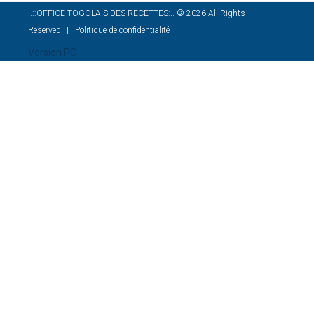
..::OFFICE TOGOLAIS DES RECETTES:..
©
2026
All Rights
Reserved
Politique de confidentialité
Version PC