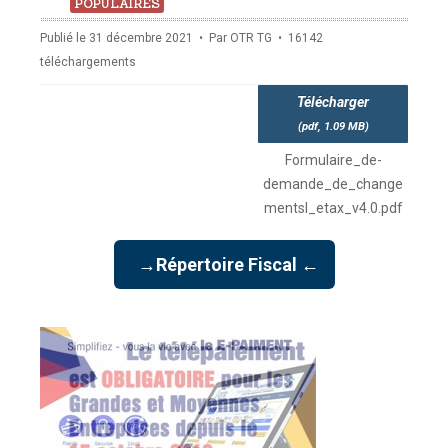
pdf
POPULAIRES
Publié le 31 décembre 2021
Par
OTR TG
16142
téléchargements
Télécharger
(
pdf,
1.09 MB
)
Formulaire_de-
demande_de_change
mentsl_etax_v4.0.pdf
→Répertoire Fiscal ←