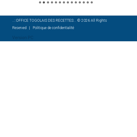
..::OFFICE TOGOLAIS DES RECETTES:..
©
2026
All Rights
Reserved
Politique de confidentialité
Version PC