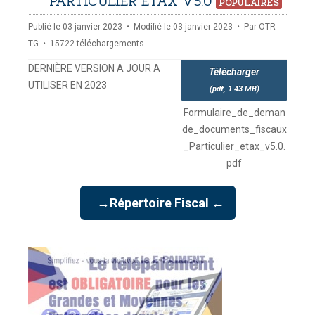
pdf
PARTICULIER ETAX V5.0
POPULAIRES
Publié le 03 janvier 2023
Modifié le 03 janvier 2023
Par
OTR
TG
15722 téléchargements
DERNIÈRE VERSION A JOUR A
Télécharger
UTILISER EN 2023
(
pdf,
1.43 MB
)
Formulaire_de_deman
de_documents_fiscaux
_Particulier_etax_v5.0.
pdf
→Répertoire Fiscal ←