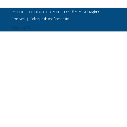
..::OFFICE TOGOLAIS DES RECETTES:..
©
2026
All Rights
Reserved
Politique de confidentialité
Version PC