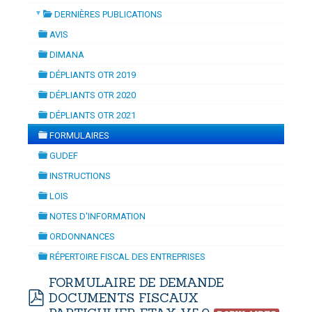
▼
DERNIÈRES PUBLICATIONS
ATION
-
mardi, 14 juillet 2026 10:30
juillet 2026 17:30
folder
DOUANES
AVIS
folder
Douane Togolaise
DIMANA
folder
DÉPLIANTS OTR 2019
CADASTRE &
folder
DÉPLIANTS OTR 2020
Conserv. Foncière
folder
DÉPLIANTS OTR 2021
folder
ACTUALITES
FORMULAIRES
Toute l'actualité!
folder
GUDEF
folder
DOCUMENTATION
INSTRUCTIONS
folder
Toute la Documentation
LOIS
folder
NOTES D'INFORMATION
CONTACT
folder
ORDONNANCES
Contactez OTR
folder
RÉPERTOIRE FISCAL DES ENTREPRISES
folder
FORMULAIRE DE DEMANDE
DOCUMENTS FISCAUX