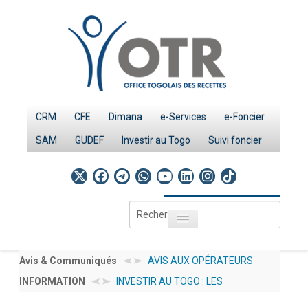
CRM
CFE
Dimana
e-Services
e-Foncier
SAM
GUDEF
Investir au Togo
Suivi foncier
Rechercher
Toggle navigation
Accueil
Page d'Accueil
Avis & Communiqués
AVIS AUX OPÉRATEURS
INFORMATION
INVESTIR AU TOGO : LES
ÉCONOMIQUES N°
IMPÔTS
PROCEDURES
012/2026/OTR/CG/CDDI
Le système fiscal