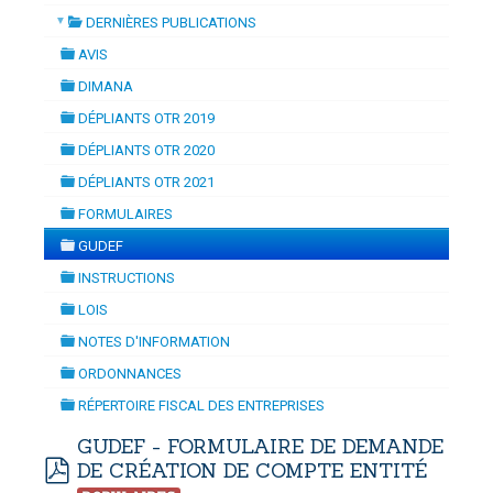
▼
DERNIÈRES PUBLICATIONS
RELATIF À L'EXCLUSIVITÉ DES
folder
DOUANES
AVIS
DÉCLARATIONS À UN UNIQUE
folder
Douane Togolaise
DIMANA
CHARGEMENT
-
mercredi, 29
folder
DÉPLIANTS OTR 2019
CADASTRE &
juillet 2026 17:30
folder
DÉPLIANTS OTR 2020
Conserv. Foncière
folder
DÉPLIANTS OTR 2021
folder
ACTUALITES
FORMULAIRES
Toute l'actualité!
folder
GUDEF
folder
DOCUMENTATION
INSTRUCTIONS
folder
Toute la Documentation
LOIS
folder
NOTES D'INFORMATION
CONTACT
folder
ORDONNANCES
Contactez OTR
folder
RÉPERTOIRE FISCAL DES ENTREPRISES
folder
GUDEF - FORMULAIRE DE DEMANDE
DE CRÉATION DE COMPTE ENTITÉ