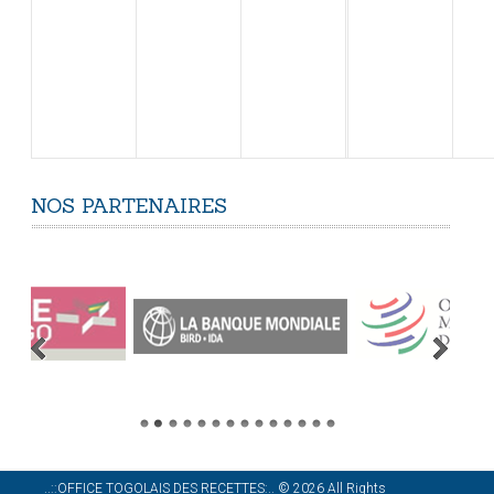
NOS
PARTENAIRES
..::OFFICE TOGOLAIS DES RECETTES:..
©
2026
All Rights