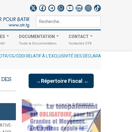
Rechercher
TES
DOCUMENTATION
CONTACT
ité!
Toute la Documentation
Contactez OTR
DES DÉCLARATIONS À UN UNIQUE CHARGEMENT
-
STIQUES (GENRE)
mercredi, 29 juillet 2026 17:3
 DES
→Répertoire Fiscal ←
ATIVE-