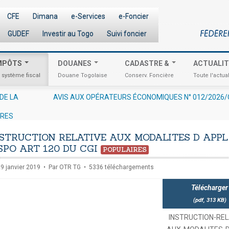
CFE
Dimana
e-Services
e-Foncier
GUDEF
Investir au Togo
Suivi foncier
MPÔTS
DOUANES
CADASTRE &
ACTUALI
 système fiscal
Douane Togolaise
Conserv. Foncière
Toute l'actual
ONOMIQUES N° 012/2026/OTR/CG/CDDI RELATIF À L'EXCLUSIVITÉ 
RVICES 2018 - 2022, PUBLIEES SOUS : DOCUMENTATION → NOS STATI
URES
STRUCTION RELATIVE AUX MODALITES D APPL
SPO ART 120 DU CGI
POPULAIRES
29 janvier 2019
Par
OTR TG
5336 téléchargements
Télécharger
(
pdf,
313 KB
)
INSTRUCTION-REL