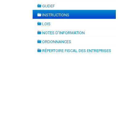
folder
GUDEF
folder
INSTRUCTIONS
folder
LOIS
folder
NOTES D'INFORMATION
folder
ORDONNANCES
folder
RÉPERTOIRE FISCAL DES ENTREPRISES
folder