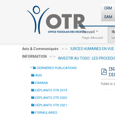
CRM
SAM
Accueil
I
Page d'Accueil
Le
OURCES HUMAINES EN VUE DE LA
Avis & Communiqués
AVIS AUX OPÉRATEURS ÉC
LES STATISTIQUES GENRE OTR SE
INFORMATION
INVESTIR AU TOGO : LES PROCED
▼
DERNIÈRES PUBLICATIONS
IN
folder
DI
AVIS
pdf
folder
DIMANA
Publié le 
folder
DÉPLIANTS OTR 2019
folder
DÉPLIANTS OTR 2020
folder
DÉPLIANTS OTR 2021
folder
FORMULAIRES