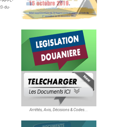
-APPL-
20-du-
Arrêtés, Avis, Décisions & Codes...