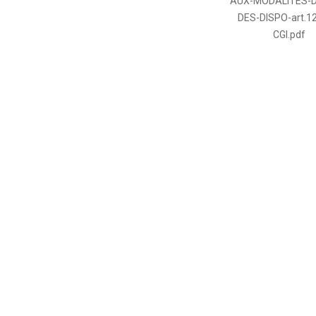
AUX-MODALITES-D
DES-DISPO-art.1
CGI.pdf