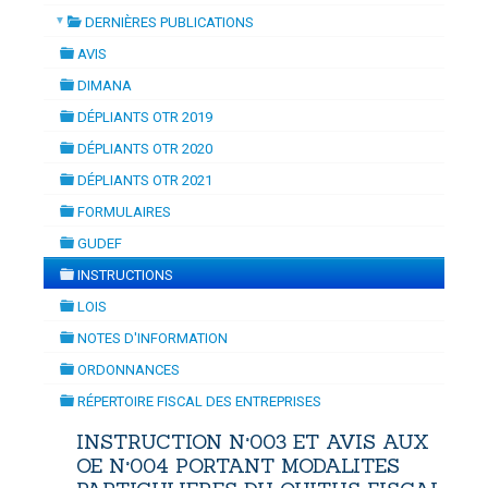
▼
DERNIÈRES PUBLICATIONS
ON
-
mardi, 14 juillet 2026 10:30
juillet 2026 17:30
folder
DOUANES
AVIS
folder
Douane Togolaise
DIMANA
folder
DÉPLIANTS OTR 2019
CADASTRE &
folder
DÉPLIANTS OTR 2020
Conserv. Foncière
folder
DÉPLIANTS OTR 2021
folder
ACTUALITES
FORMULAIRES
Toute l'actualité!
folder
GUDEF
folder
DOCUMENTATION
INSTRUCTIONS
folder
Toute la Documentation
LOIS
folder
NOTES D'INFORMATION
CONTACT
folder
ORDONNANCES
Contactez OTR
folder
RÉPERTOIRE FISCAL DES ENTREPRISES
folder
INSTRUCTION N°003 ET AVIS AUX
OE N°004 PORTANT MODALITES