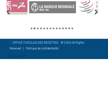
..::OFFICE TOGOLAIS DES RECETTES:..
©
2026
All Rights
Reserved
Politique de confidentialité
Version PC