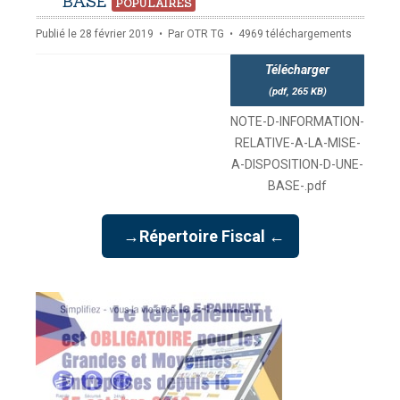
pdf
BASE
POPULAIRES
Publié le 28 février 2019
Par
OTR TG
4969 téléchargements
Télécharger
(
pdf,
265 KB
)
NOTE-D-INFORMATION-
RELATIVE-A-LA-MISE-
A-DISPOSITION-D-UNE-
BASE-.pdf
→Répertoire Fiscal ←