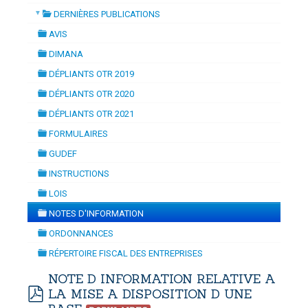
▼
DERNIÈRES PUBLICATIONS
NAMISATION
-
mardi, 14 juillet 2026 10:30
juillet 2026 17:30
folder
DOUANES
AVIS
folder
Douane Togolaise
DIMANA
folder
DÉPLIANTS OTR 2019
CADASTRE &
folder
DÉPLIANTS OTR 2020
Conserv. Foncière
folder
DÉPLIANTS OTR 2021
folder
ACTUALITES
FORMULAIRES
Toute l'actualité!
folder
GUDEF
folder
DOCUMENTATION
INSTRUCTIONS
folder
Toute la Documentation
LOIS
folder
NOTES D'INFORMATION
CONTACT
folder
ORDONNANCES
Contactez OTR
folder
RÉPERTOIRE FISCAL DES ENTREPRISES
folder
NOTE D INFORMATION RELATIVE A
LA MISE A DISPOSITION D UNE