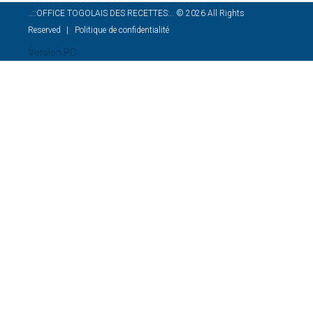
..::OFFICE TOGOLAIS DES RECETTES:..
©
2026
All Rights
Reserved
Politique de confidentialité
Version PC