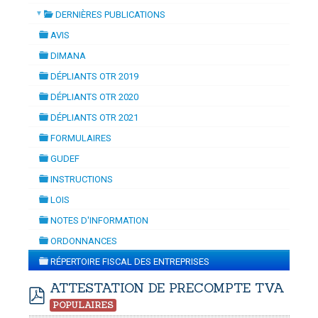
▼
DERNIÈRES PUBLICATIONS
ION
-
mardi, 14 juillet 2026 10:30
juillet 2026 17:30
folder
DOUANES
AVIS
folder
Douane Togolaise
DIMANA
folder
DÉPLIANTS OTR 2019
CADASTRE &
folder
DÉPLIANTS OTR 2020
Conserv. Foncière
folder
DÉPLIANTS OTR 2021
folder
ACTUALITES
FORMULAIRES
Toute l'actualité!
folder
GUDEF
folder
DOCUMENTATION
INSTRUCTIONS
folder
Toute la Documentation
LOIS
folder
NOTES D'INFORMATION
CONTACT
folder
ORDONNANCES
Contactez OTR
folder
RÉPERTOIRE FISCAL DES ENTREPRISES
folder
ATTESTATION DE PRECOMPTE TVA
POPULAIRES
pdf