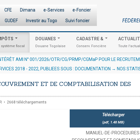
CFE
Dimana
e-Services
e-Foncier
GUDEF
Investir au Togo
Suivi foncier
MPÔTS
DOUANES
CADASTRE &
ACTUALI
 système fiscal
Douane Togolaise
Conserv. Foncière
Toute l'actual
 D'UN EXPERT /CONSULTANT RESSOURCES HUMAINES EN VUE DE LA
RVICES 2018 - 2022, PUBLIEES SOUS : DOCUMENTATION → NOS STATI
URES
COUVREMENT ET DE COMPTABILISATION DES
R
2668 téléchargements
Télécharger
(
pdf,
1.48 MB
)
MANUEL-DE-PROCEDURES