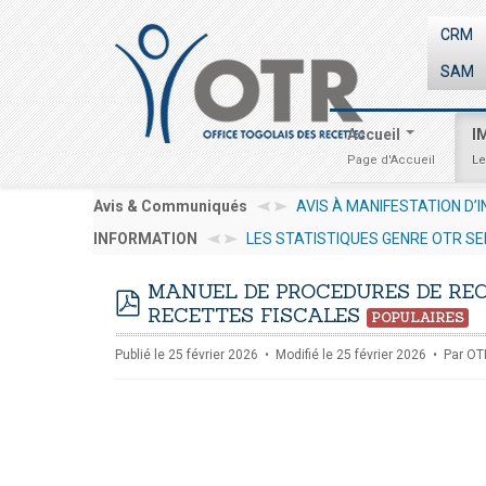
CRM
SAM
Accueil
I
Page d'Accueil
Le
ÉRÊT AMI N° 001/2026/OTR/CG/PRMP/CGMaP POUR LE RECRUTEMENT
Avis & Communiqués
LES STATISTIQUES GENRE OTR SE
INFORMATION
026 10:30
INVESTIR AU TOGO : LES PROCED
MANUEL DE PROCEDURES DE RE
RECETTES FISCALES
POPULAIRES
pdf
Publié le 25 février 2026
Modifié le 25 février 2026
Par
OT