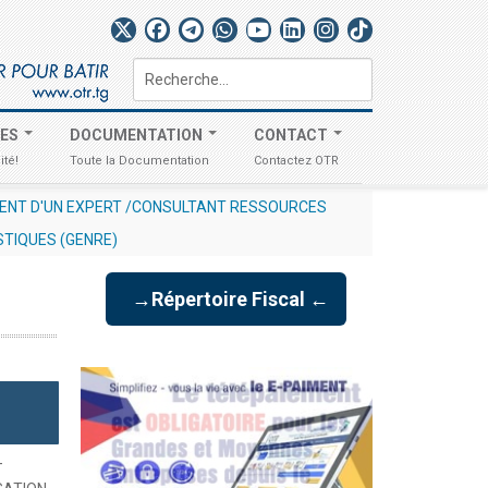
Rechercher
TES
DOCUMENTATION
CONTACT
ité!
Toute la Documentation
Contactez OTR
AVIS AUX OPÉRATEURS ÉCONOMIQUES N° 012/2026/OTR/CG/C
STIQUES (GENRE)
→Répertoire Fiscal ←
-