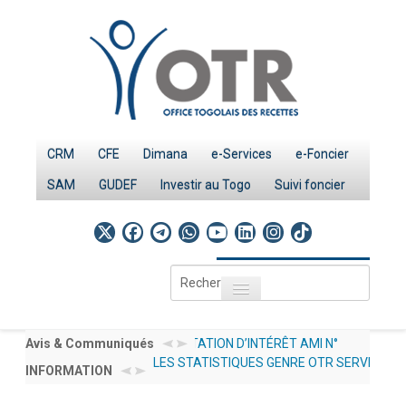
CRM
CFE
Dimana
e-Services
e-Foncier
SAM
GUDEF
Investir au Togo
Suivi foncier
Rechercher
Toggle navigation
Accueil
Page d'Accueil
 MANIFESTATION D’INTÉRÊT AMI N°
Avis & Communiqués
AVIS AUX OPÉRA
LES STATISTIQUES GENRE OTR SERVICES 20
026/OTR/CG/PRMP/CGMaP POUR LE RECRUTEMENT
INFORMATION
012/2026/OTR/CG
INVESTIR AU TOGO : LES PROCEDURES
PUBLIEES SOUS : DOCUMENTATION → NOS 
IMPÔTS
EXPERT /CONSULTANT RESSOURCES HUMAINES EN
DÉCLARATIONS À
Le système fiscal