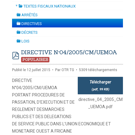
(GENRE)
▼
TEXTES FISCAUX NATIONAUX
 LA DYNAMISATION
-
mardi, 14 juillet 2026 10:30
juillet 2026 17:30
folder
DOUANES
ARRÊTÉS
folder
Douane Togolaise
DIRECTIVES
folder
DÉCRETS
CADASTRE &
folder
LOIS
Conserv. Foncière
folder
DIRECTIVE N°04/2005/CM/UEMOA
ACTUALITES
POPULAIRES
pdf
Toute l'actualité!
Publié le 12 juillet 2015
Par
OTR TG
5309 téléchargements
DOCUMENTATION
DIRECTIVE
Télécharger
Toute la Documentation
N°04/2005/CM/UEMOA
(
pdf,
99 KB
)
PORTANT PROCEDURES DE
CONTACT
directive_04_2005_CM
PASSATION, D’EXECUTION ET DE
Contactez OTR
_UEMOA.pdf
REGLEMENT DESMARCHES
PUBLICS ET DES DELEGATIONS
DE SERVICE PUBLIC DANS L’UNION ECONOMIQUE ET
MONETAIRE OUEST A FRICAINE