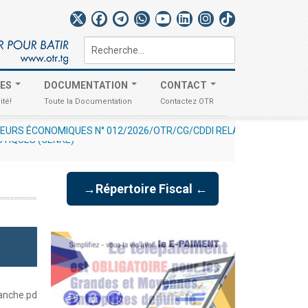
Rechercher
TES
DOCUMENTATION
CONTACT
ité!
Toute la Documentation
Contactez OTR
USIVITÉ DES DÉCLARATIONS À UN UNIQUE CHARGEMENT
-
STIQUES (GENRE)
mercredi, 29 juil
→Répertoire Fiscal ←
anche.pd