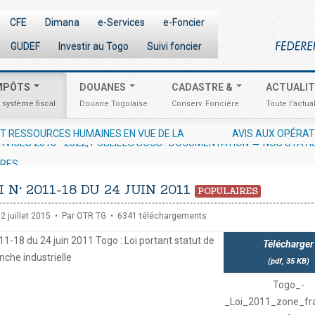
CFE
Dimana
e-Services
e-Foncier
GUDEF
Investir au Togo
Suivi foncier
MPÔTS
DOUANES
CADASTRE &
ACTUALI
 système fiscal
Douane Togolaise
Conserv. Foncière
Toute l'actual
ATEURS ÉCONOMIQUES N° 012/2026/OTR/CG/CDDI RELATIF À L'EXCL
RVICES 2018 - 2022, PUBLIEES SOUS : DOCUMENTATION → NOS STATI
URES
I N° 2011-18 DU 24 JUIN 2011
POPULAIRES
12 juillet 2015
Par
OTR TG
6341 téléchargements
11-18 du 24 juin 2011 Togo : Loi portant statut de
Télécharger
nche industrielle
(
pdf,
35 KB
)
Togo_-
_Loi_2011_zone_fr