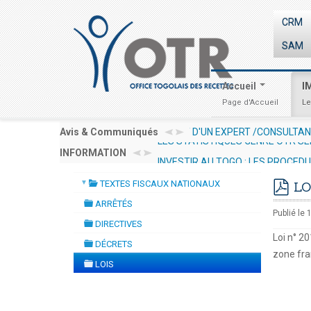
CRM
SAM
Accueil
I
Page d'Accueil
Le
ANT RESSOURCES HUMAINES EN VUE DE LA
Avis & Communiqués
AVIS AUX OPÉR
LES STATISTIQUES GENRE OTR SE
INFORMATION
INVESTIR AU TOGO : LES PROCED
▼
TEXTES FISCAUX NATIONAUX
LO
folder
pdf
ARRÊTÉS
folder
Publié le 
DIRECTIVES
folder
Loi n° 20
DÉCRETS
folder
zone fra
LOIS
folder