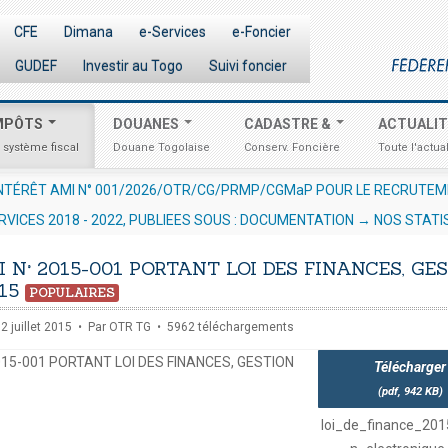
CFE
Dimana
e-Services
e-Foncier
GUDEF
Investir au Togo
Suivi foncier
MPÔTS
DOUANES
CADASTRE &
ACTUALI
 système fiscal
Douane Togolaise
Conserv. Foncière
Toute l'actual
 LE RECRUTEMENT D'UN EXPERT /CONSULTANT RESSOURCES HUMAINE
RVICES 2018 - 2022, PUBLIEES SOUS : DOCUMENTATION → NOS STATI
URES
I N° 2015-001 PORTANT LOI DES FINANCES, GE
15
POPULAIRES
12 juillet 2015
Par
OTR TG
5962 téléchargements
2015-001 PORTANT LOI DES FINANCES, GESTION
Télécharger
(
pdf,
942 KB
)
loi_de_finance_201