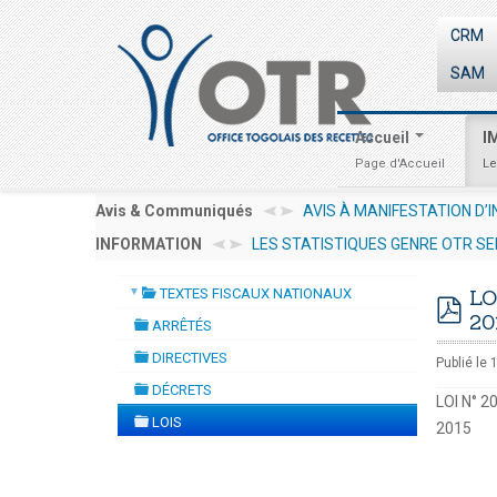
CRM
SAM
Accueil
I
Page d'Accueil
Le
IFESTATION D’INTÉRÊT AMI N° 001/2026/OTR/CG/PRMP/CGMaP POUR
Avis & Communiqués
LES STATISTIQUES GENRE OTR SE
ION
-
INFORMATION
mardi, 14 juillet 2026 10:30
INVESTIR AU TOGO : LES PROCED
▼
TEXTES FISCAUX NATIONAUX
LO
folder
20
ARRÊTÉS
pdf
folder
DIRECTIVES
Publié le 
folder
DÉCRETS
LOI N° 
folder
LOIS
2015
folder