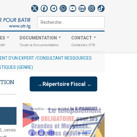
Rechercher
TES
DOCUMENTATION
CONTACT
ité!
Toute la Documentation
Contactez OTR
S EN VUE DE LA
AVIS AUX OPÉRATEURS ÉCONOMIQUES N° 0
STIQUES (GENRE)
STION
→Répertoire Fiscal ←
5_versio