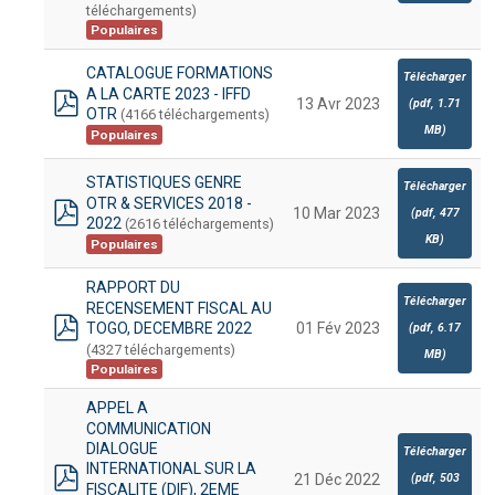
téléchargements)
Populaires
CATALOGUE FORMATIONS
Télécharger
A LA CARTE 2023 - IFFD
13 Avr 2023
(
pdf,
1.71
OTR
(4166 téléchargements)
pdf
MB
)
Populaires
STATISTIQUES GENRE
Télécharger
OTR & SERVICES 2018 -
10 Mar 2023
(
pdf,
477
2022
(2616 téléchargements)
pdf
KB
)
Populaires
RAPPORT DU
Télécharger
RECENSEMENT FISCAL AU
TOGO, DECEMBRE 2022
01 Fév 2023
(
pdf,
6.17
pdf
(4327 téléchargements)
MB
)
Populaires
APPEL A
COMMUNICATION
DIALOGUE
Télécharger
INTERNATIONAL SUR LA
(
pdf,
503
21 Déc 2022
FISCALITE (DIF), 2EME