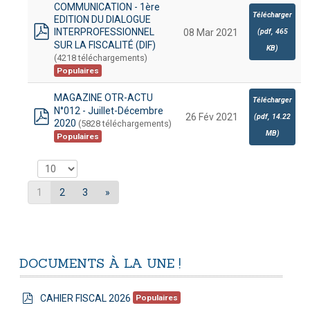
COMMUNICATION - 1ère
Télécharger
EDITION DU DIALOGUE
INTERPROFESSIONNEL
(
pdf,
465
08 Mar 2021
pdf
SUR LA FISCALITÉ (DIF)
KB
)
(4218 téléchargements)
Populaires
MAGAZINE OTR-ACTU
Télécharger
N°012 - Juillet-Décembre
26 Fév 2021
(
pdf,
14.22
2020
(5828 téléchargements)
pdf
MB
)
Populaires
1
2
3
»
DOCUMENTS
À
LA
UNE
!
CAHIER FISCAL 2026
Populaires
pdf