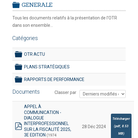
GENERALE
RELATIF À L'EXCLUSIVITÉ DES
folder
DOUANES
DÉCLARATIONS À UN UNIQUE
Tous les documents relatifs à la présentation de l'OTR
Douane Togolaise
CHARGEMENT
-
dans son ensemble...
mercredi, 29
CADASTRE &
juillet 2026 17:30
Catégories
Conserv. Foncière
OTR ACTU
ACTUALITES
folder
Toute l'actualité!
PLANS STRATÉGIQUES
folder
DOCUMENTATION
RAPPORTS DE PERFORMANCE
Toute la Documentation
folder
Documents
Classer par
CONTACT
Contactez OTR
APPEL À
COMMUNICATION -
DIALOGUE
Télécharger
INTERPROFESSIONNEL
(
pdf,
8.53
28 Déc 2024
SUR LA FISCALITÉ 2025,
pdf
MB
)
3E EDITION
(1974