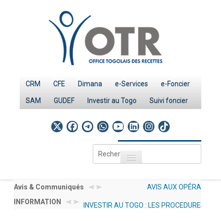
CRM
CFE
Dimana
e-Services
e-Foncier
SAM
GUDEF
Investir au Togo
Suivi foncier
Rechercher
Toggle navigation
Accueil
Page d'Accueil
Avis & Communiqués
AVIS AUX OPÉRATEURS
INFORMATION
INVESTIR AU TOGO : LES
ÉCONOMIQUES N°
IMPÔTS
PROCEDURES
012/2026/OTR/CG/CDDI
Le système fiscal