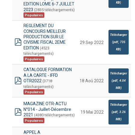
pdf
KB
)
EDITION LOME 6-7 JUILLET
2023
(2835 téléchargements)
Populaires
REGLEMENT DU
CONCOURS MEILLEUR
Télécharger
PRODUCTION SUR LE
CIVISME FISCAL 2EME
(
pdf,
735
29 Sep 2022
pdf
EDITION
(4523
KB
)
téléchargements)
Populaires
CATALOGUE FORMATION
Télécharger
A LA CARTE - IFFD
OTR2022
18 Aoû 2022
(3718
(
pdf,
4.04
pdf
téléchargements)
MB
)
Populaires
MAGAZINE OTR-ACTU
Télécharger
N°014 - Juillet-Décembre
19 Mai 2022
(
pdf,
3.26
2021
(4380 téléchargements)
pdf
MB
)
Populaires
APPEL A