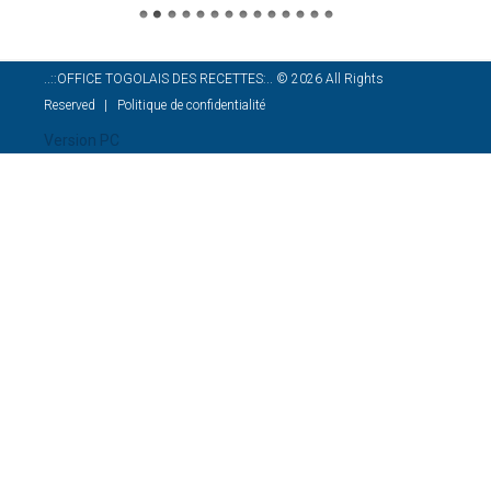
..::OFFICE TOGOLAIS DES RECETTES:..
©
2026
All Rights
Reserved
Politique de confidentialité
Version PC