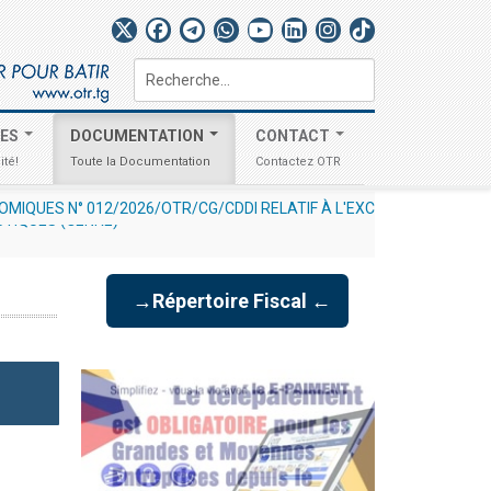
Rechercher
TES
DOCUMENTATION
CONTACT
ité!
Toute la Documentation
Contactez OTR
ES DÉCLARATIONS À UN UNIQUE CHARGEMENT
-
STIQUES (GENRE)
mercredi, 29 juillet 2026 17:3
→Répertoire Fiscal ←