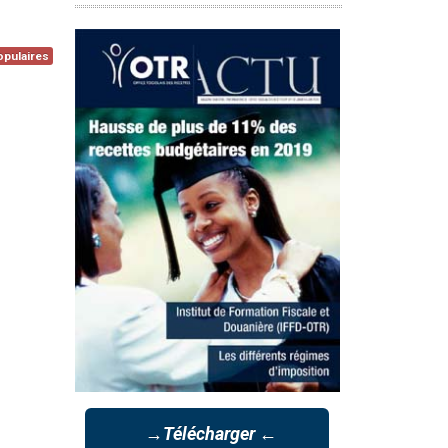
opulaires
→Télécharger ←