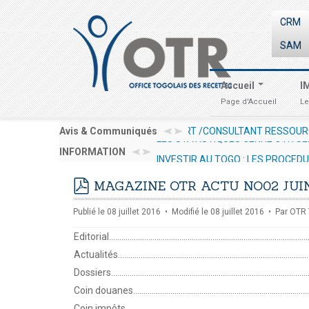
CRM
SAM
Accueil
I
Page d'Accueil
Le
OURCES HUMAINES EN VUE DE LA
Avis & Communiqués
AVIS AUX OPÉRATEURS ÉC
LES STATISTIQUES GENRE OTR SE
INFORMATION
INVESTIR AU TOGO : LES PROCED
MAGAZINE OTR ACTU NO02 JUIN
pdf
Publié le 08 juillet 2016
Modifié le 08 juillet 2016
Par
OTR 
Editorial..................................................................................................
Actualités...............................................................................................
Dossiers..................................................................................................
Coin douanes.........................................................................................
Coin impôts............................................................................................