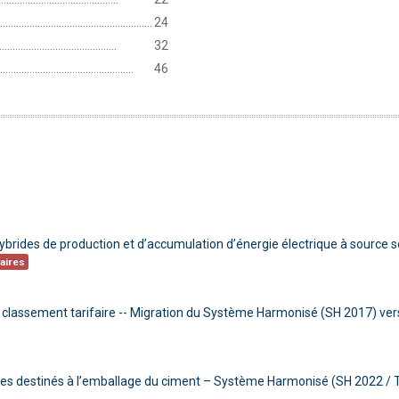
...............................................
24
........................................
32
...........................................
46
hybrides de production et d’accumulation d’énergie électrique à source s
aires
de classement tarifaire -- Migration du Système Harmonisé (SH 2017) ver
vides destinés à l’emballage du ciment – Système Harmonisé (SH 2022 / 