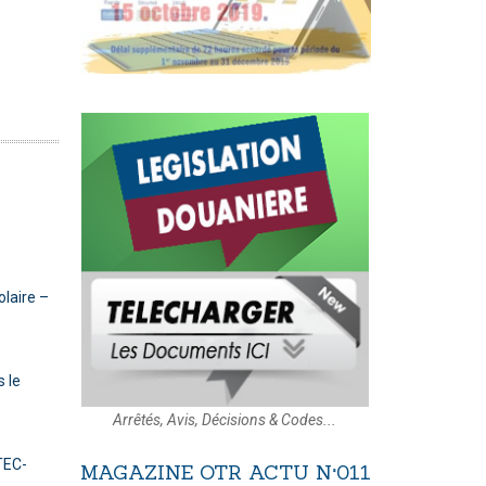
olaire –
s le
Arrêtés, Avis, Décisions & Codes...
TEC-
MAGAZINE
OTR
ACTU
N°011