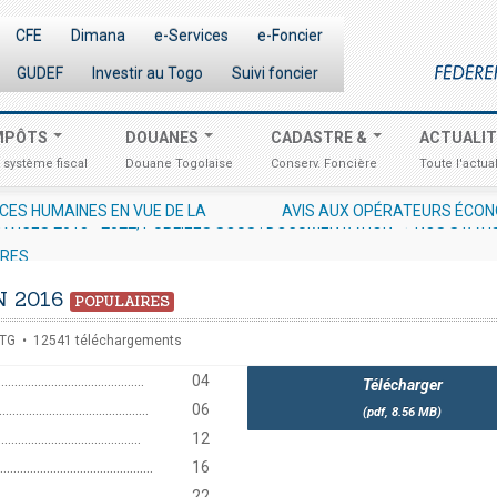
CFE
Dimana
e-Services
e-Foncier
GUDEF
Investir au Togo
Suivi foncier
MPÔTS
DOUANES
CADASTRE &
ACTUALI
 système fiscal
Douane Togolaise
Conserv. Foncière
Toute l'actual
ONOMIQUES N° 012/2026/OTR/CG/CDDI RELATIF À L'EXCLUSIVITÉ D
RVICES 2018 - 2022, PUBLIEES SOUS : DOCUMENTATION → NOS STATI
URES
 2016
POPULAIRES
TG
12541 téléchargements
..........................................
04
Télécharger
..........................................
06
(
pdf,
8.56 MB
)
........................................
12
..........................................
16
.........................................
22