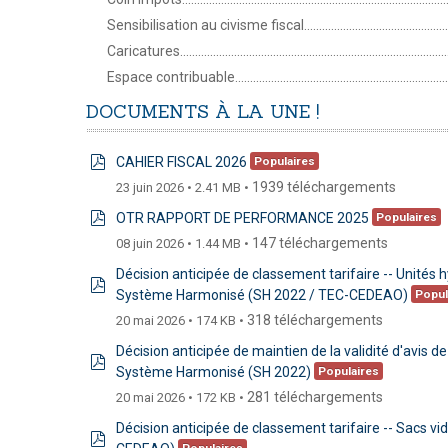
Sensibilisation au civisme fiscal..........................................................
Caricatures.............................................................................................
Espace contribuable..............................................................................
DOCUMENTS
À
LA
UNE
!
CAHIER FISCAL 2026
Populaires
pdf
1939 téléchargements
23 juin 2026
2.41 MB
OTR RAPPORT DE PERFORMANCE 2025
Populaires
pdf
147 téléchargements
08 juin 2026
1.44 MB
Décision anticipée de classement tarifaire -- Unités 
Système Harmonisé (SH 2022 / TEC-CEDEAO)
Popul
pdf
318 téléchargements
20 mai 2026
174 KB
Décision anticipée de maintien de la validité d'avis 
Système Harmonisé (SH 2022)
Populaires
pdf
281 téléchargements
20 mai 2026
172 KB
Décision anticipée de classement tarifaire -- Sacs 