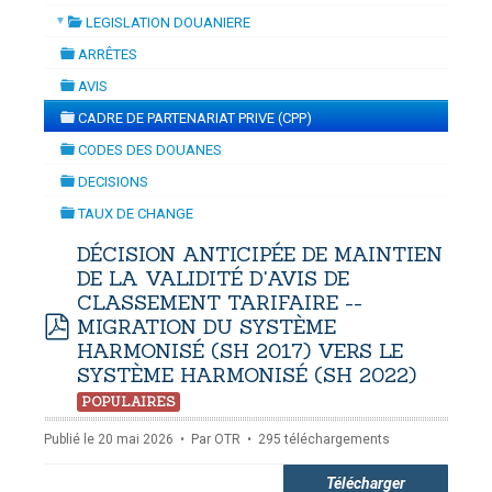
▼
LEGISLATION DOUANIERE
SATION
-
mardi, 14 juillet 2026 10:30
juillet 2026 17:30
folder
DOUANES
ARRÊTES
folder
Douane Togolaise
AVIS
folder
CADRE DE PARTENARIAT PRIVE (CPP)
CADASTRE &
folder
CODES DES DOUANES
Conserv. Foncière
folder
DECISIONS
folder
ACTUALITES
TAUX DE CHANGE
Toute l'actualité!
folder
DÉCISION ANTICIPÉE DE MAINTIEN
DE LA VALIDITÉ D'AVIS DE
DOCUMENTATION
CLASSEMENT TARIFAIRE --
Toute la Documentation
MIGRATION DU SYSTÈME
pdf
HARMONISÉ (SH 2017) VERS LE
CONTACT
SYSTÈME HARMONISÉ (SH 2022)
Contactez OTR
POPULAIRES
Publié le 20 mai 2026
Par
OTR
295 téléchargements
Télécharger