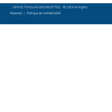
..::OFFICE TOGOLAIS DES RECETTES:..
©
2026
All Rights
Reserved
Politique de confidentialité
Version PC